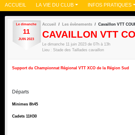
ACCUEIL
LA VIE DU CLUB
INFOS PRATIQUES
Accueil
Les évènements
Cavaillon VTT CO
Le
dimanche
11
CAVAILLON VTT C
JUIN
2023
Le
dimanche
11
juin
2023
de 07h à 13h
Lieu :
Stade des Taillades
cavaillon
Support du Championnat Régional VTT XCO de la Région Sud
Départs
Minimes 8h45
Cadets 11H30